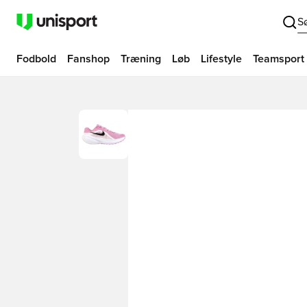
S
Fodbold
Fanshop
Træning
Løb
Lifestyle
Teamsport