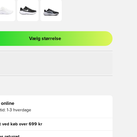
Vælg størrelse
l til at logge ind eller tilmelde dig som medlem
 online
id:
1-3 hverdage
gt ved køb over 699 kr
s returret