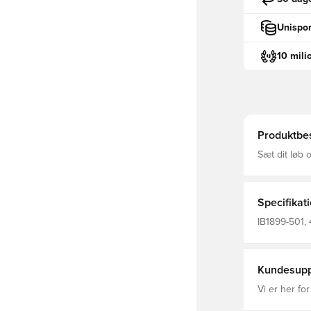
Unispor
10 mili
Produktbes
Sæt dit løb 
mængden af 
lydhørhed e
lavet med et
midterfodsbå
Specifikat
IB1899-501, 
Løbesko
Kundesupp
Vi er her for