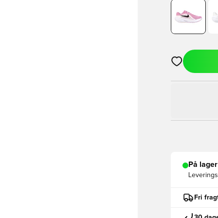
Åbner en Moda
På lager
Leveringst
Fri fra
30 dage