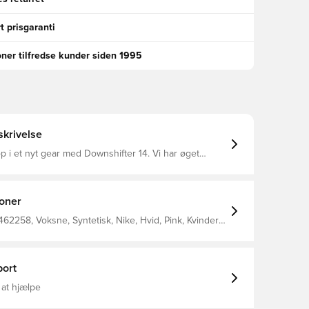
t prisgaranti
oner tilfredse kunder siden 1995
krivelse
op i et nyt gear med Downshifter 14. Vi har øget
stødabsorbering i mellemsålen for mere komfort og
nd den tidligere udgave. Derudover er overdelen
 mesh med åbne huller for optimal åndbarhed, og et
nd giver dig en følelse af støtte.
ioner
462258, Voksne, Syntetisk, Nike, Hvid, Pink, Kvinder,
ort
 at hjælpe