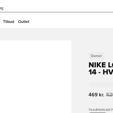
øg
Tilbud
Outlet
Damer
NIKE 
14 - H
469 kr.
529
TILGÆNGELIGE 