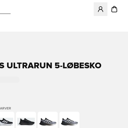
Åbner en Modal ti
S ULTRARUN 5-LØBESKO
FARVER