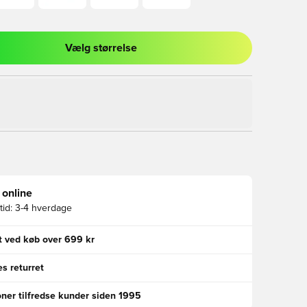
Vælg størrelse
l til at logge ind eller tilmelde dig som medlem
 online
id:
3-4 hverdage
gt ved køb over 699 kr
s returret
oner tilfredse kunder siden 1995