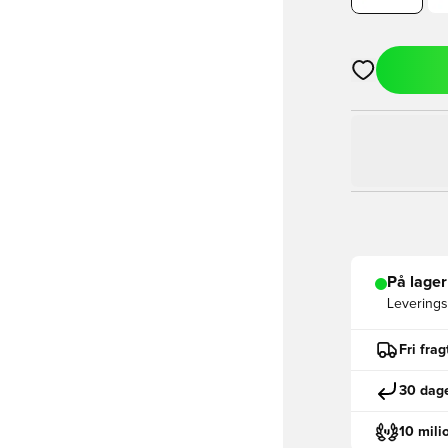
Åbner en Moda
På lager
Leveringst
Fri fra
30 dage
10 mili