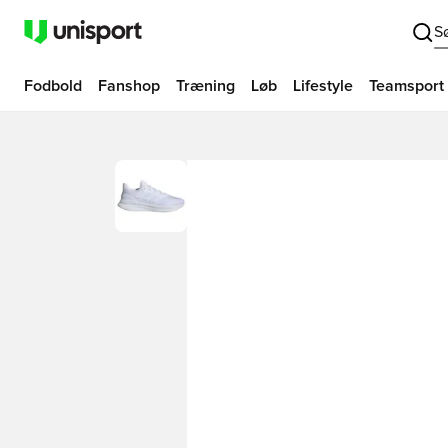
S
Fodbold
Fanshop
Træning
Løb
Lifestyle
Teamsport