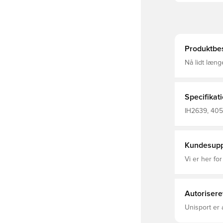
Produktbes
Nå lidt læng
løbesko fra 
fjedrende f
foden. Mesh
veltilpasse f
Specifikat
kan løbe selvs
pasform Snør
IH2639, 405
indersål Bo
35 mm / forf
Kundesupp
Vi er her for
Autorisere
Unisport er 