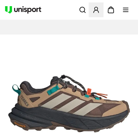
Åbner en Modal til at logge 