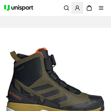
Åbner en Modal til at logge 