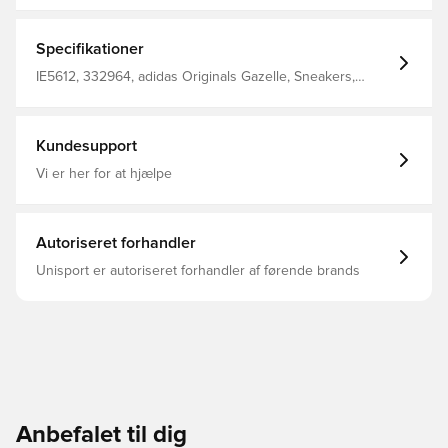
streetwear-klassiker. Disse sko i juniorstørrelse er eksakt
replika af 91s Gazelle-design. De er lavet med en
tekstureret ruskindsoverdel og vintagefarver for at give
Specifikationer
den autentisk stil. Snørelukning Overdel i ruskind Ydersål
i gummi; Blødt jerseyfor Mærk komforten og ydeevnen
IE5612, 332964, adidas Originals Gazelle, Sneakers,
fra OrthoLite®-indersålen
Mænd, Kvinder, adidas Originals, Suede, Børn, Grøn
Kundesupport
Vi er her for at hjælpe
Autoriseret forhandler
Unisport er autoriseret forhandler af førende brands
Anbefalet til dig