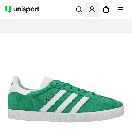
Åbner en Modal til at logge 