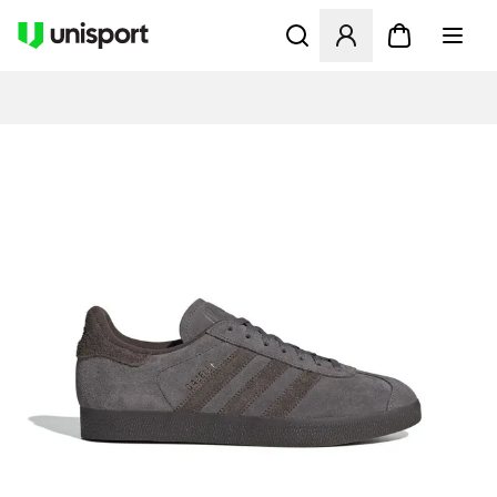
Åbner en Modal til at logge 