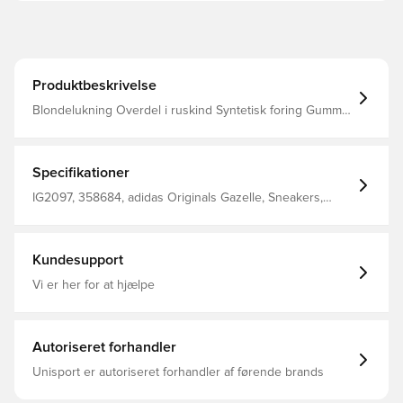
Produktbeskrivelse
Blondelukning Overdel i ruskind Syntetisk foring Gummi
ydersål Almindelig pasform
Specifikationer
IG2097, 358684, adidas Originals Gazelle, Sneakers,
adidas Originals, Suede, Voksne, Mænd, Grå
Kundesupport
Vi er her for at hjælpe
Autoriseret forhandler
Unisport er autoriseret forhandler af førende brands