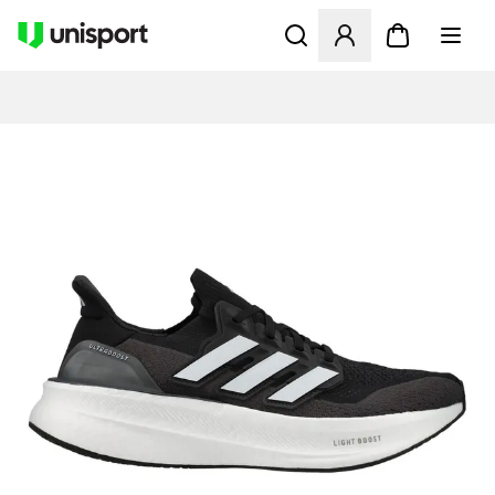
Åbner en Modal til at logge 