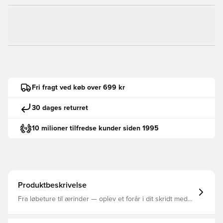
Fri fragt ved køb over 699 kr
30 dages returret
10 milioner tilfredse kunder siden 1995
Produktbeskrivelse
Fra løbeture til ærinder — oplev et forår i dit skridt med
disse Ultraboost løbesko fra adidas. De er lavet med
vores letteste BOOST-dæmpning nogensinde og giver