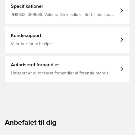
energi tilbage med hvert skridt. Kombineret med Torsion
System for stabilitet fra hæl til tå giver de en jævn og
Specifikationer
behagelig kørsel, du skal føle for at tro. Regular fit
Blondelukning Tekstil overdel Tekstilforing
JH9633, 359589, Voksne, Strik, adidas, Sort, Løbesko,
Torsionssystem Lys BOOST
adidas Ultra Boost, Mænd, Kvinder
Kundesupport
Vi er her for at hjælpe
Autoriseret forhandler
Unisport er autoriseret forhandler af førende brands
Anbefalet til dig