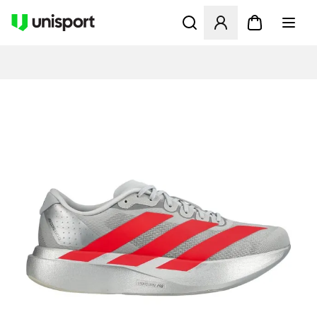
Åbner en Modal til at logge 