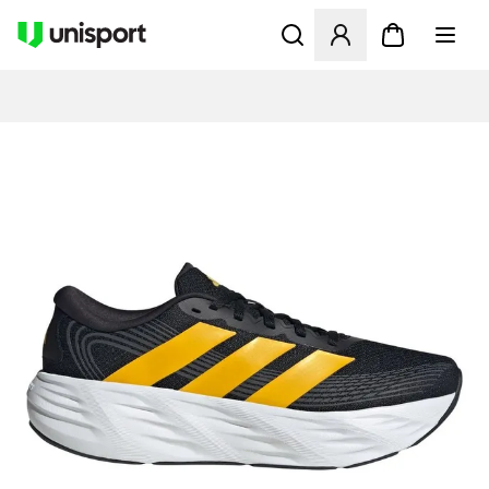
Åbner en Modal til at logge 