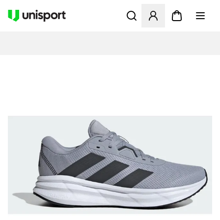
Åbner en Modal til at logge 