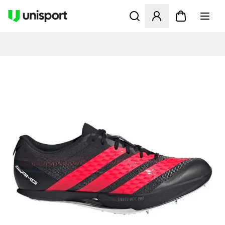
Åbner en Modal til at logge 