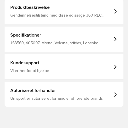
Produktbeskrivelse
Gendannelsestilstand med disse adissage 360 REC
sandaler. De er designet til komfort efter træning og har
et blødt materiale, en justerbar rem og 360 små kupler
på fodsengen, der hjælper din fod med at restituere efter
sport. Den ribbede ydersål giver godt greb og fri
Specifikationer
bevægelighed, hvilket gør dem til den perfekte ledsager
til din nedkølingsrutine. Almindelig pasform Slip-on-
JS3569, 405097, Mænd, Voksne, adidas, Løbesko
konstruktion Syntetisk overdel Syntetisk for Ydersål i
syntetisk materiale
Kundesupport
Vi er her for at hjælpe
Autoriseret forhandler
Unisport er autoriseret forhandler af førende brands