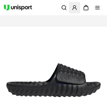
Åbner en Modal til at logge 