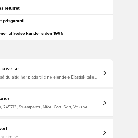
s returret
t prisgaranti
oner tilfredse kunder siden 1995
krivelse
 du altid har plads til dine ejendele Elastisk talje
så du altid kan opnå det optimale fit Fleece inderfor
i 82% bomuld og 18% polyester
ioner
245713, Sweatpants, Nike, Kort, Sort, Voksne,
e Park, 80% Cotton 20% Polyester
ort
 at hjælpe