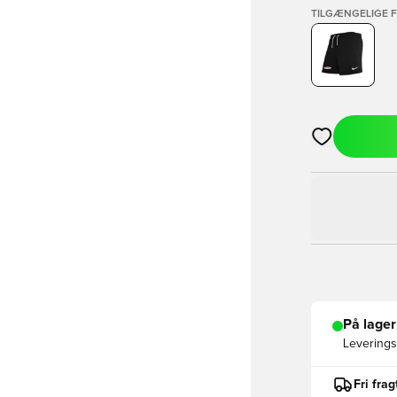
TILGÆNGELIGE 
Åbner en Moda
På lager
Leveringst
Fri fra