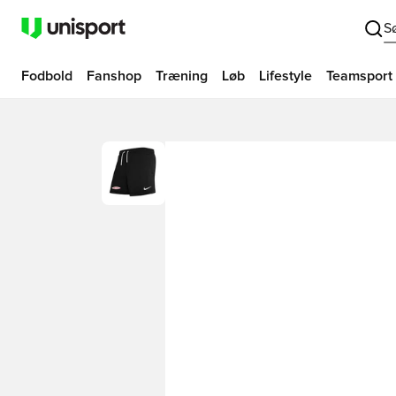
S
Fodbold
Fanshop
Træning
Løb
Lifestyle
Teamsport