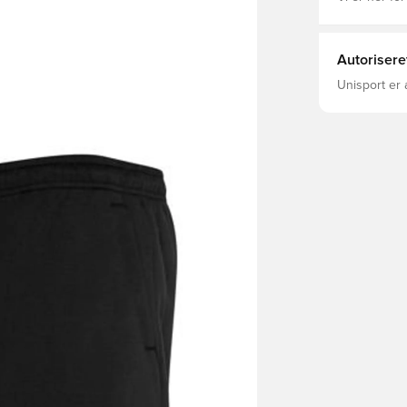
Autorisere
Unisport er 