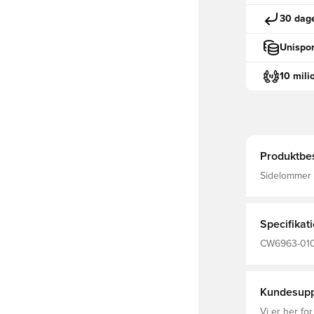
30 dage
Unispor
10 mili
Produktbes
Sidelommer så
med snørre, 
Fremstillet 
Specifikat
CW6963-010, 
Kvinder, Nik
Kundesupp
Vi er her for