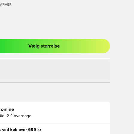
FARVER
Vælg størrelse
l til at logge ind eller tilmelde dig som medlem
 online
id:
2-4 hverdage
gt ved køb over 699 kr