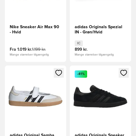
Nike Sneaker Air Max 90
adidas Originals Spezial
- Hvid
IN - Grøn/Hvid
IC
Fra
1.019 kr.
1.199 kr.
899 kr.
Mange størrelser tilgængelig
Mange størrelser tilgængelig
Åbner en Modal til at logge ind eller tilmelde dig som medle
Åbner en Modal til at logge i
-41%
adidas Original Samba
adidas Originals Sneaker