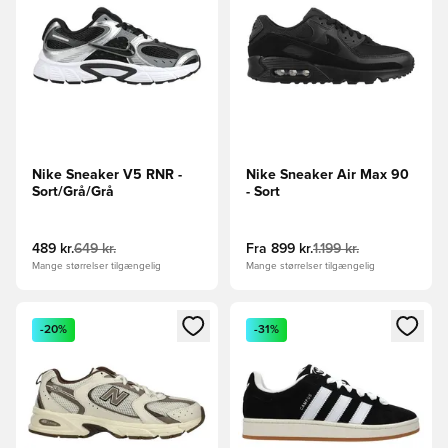
Nike Sneaker V5 RNR -
Nike Sneaker Air Max 90
Sort/Grå/Grå
- Sort
489 kr.
649 kr.
Fra
899 kr.
1.199 kr.
Mange størrelser tilgængelig
Mange størrelser tilgængelig
Åbner en Modal til at logge ind eller tilmelde dig som medle
Åbner en Modal til at logge i
-20%
-31%