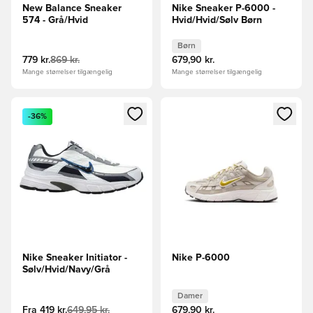
New Balance Sneaker
Nike Sneaker P-6000 -
574 - Grå/Hvid
Hvid/Hvid/Sølv Børn
Børn
779 kr.
869 kr.
679,90 kr.
Mange størrelser tilgængelig
Mange størrelser tilgængelig
Åbner en Modal til at logge ind eller tilmelde dig som medle
Åbner en Modal til at logge i
-36%
Nike Sneaker Initiator -
Nike P-6000
Sølv/Hvid/Navy/Grå
Damer
Fra
419 kr.
649,95 kr.
679,90 kr.