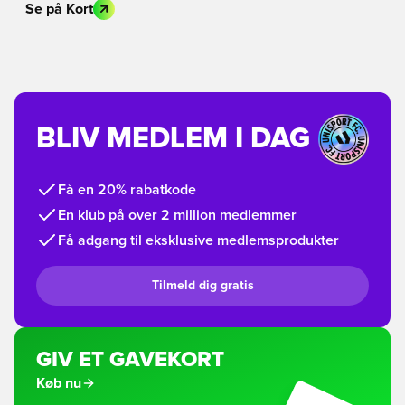
Se på Kort
BLIV MEDLEM I DAG
Få en 20% rabatkode
En klub på over 2 million medlemmer
Få adgang til eksklusive medlemsprodukter
Tilmeld dig gratis
GIV ET GAVEKORT
Køb nu