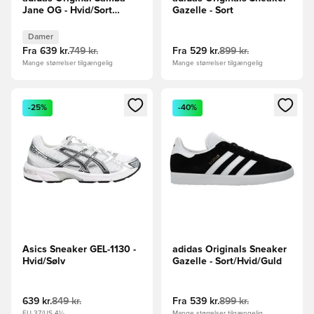
Jane OG - Hvid/Sort
Gazelle - Sort
Kvinde
Damer
Fra
639 kr.
749 kr.
Fra
529 kr.
899 kr.
Mange størrelser tilgængelig
Mange størrelser tilgængelig
Åbner en Modal til at logge ind eller tilmelde dig som medle
Åbner en Modal til at logge i
-25%
-40%
Asics Sneaker GEL-1130 -
adidas Originals Sneaker
Hvid/Sølv
Gazelle - Sort/Hvid/Guld
639 kr.
849 kr.
Fra
539 kr.
899 kr.
EU 37/US 4½
Mange størrelser tilgængelig