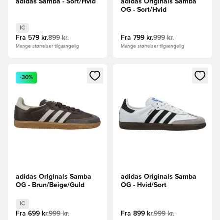
adidas Samba - Sort/Hvid
adidas Originals Samba
OG - Sort/Hvid
IC
Fra
579 kr.
899 kr.
Fra
799 kr.
999 kr.
Mange størrelser tilgængelig
Mange størrelser tilgængelig
Åbner en Modal til at logge ind eller tilmelde dig som medle
Åbner en Modal til at logge i
-30%
adidas Originals Samba
adidas Originals Samba
OG - Brun/Beige/Guld
OG - Hvid/Sort
IC
Fra
699 kr.
999 kr.
Fra
899 kr.
999 kr.