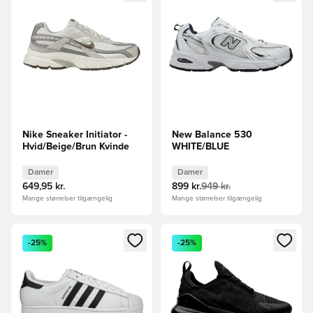
Nike Sneaker Initiator -
New Balance 530
Hvid/Beige/Brun Kvinde
WHITE/BLUE
Damer
Damer
649,95 kr.
899 kr.
949 kr.
Mange størrelser tilgængelig
Mange størrelser tilgængelig
Åbner en Modal til at logge ind eller tilmelde dig som medle
Åbner en Modal til at logge i
-25%
-25%