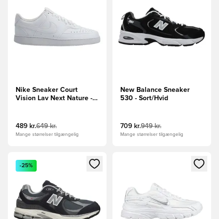
Nike Sneaker Court
New Balance Sneaker
Vision Lav Next Nature -
530 - Sort/Hvid
Hvid
489 kr.
649 kr.
709 kr.
949 kr.
Mange størrelser tilgængelig
Mange størrelser tilgængelig
Åbner en Modal til at logge ind eller tilmelde dig som medle
Åbner en Modal til at logge i
-25%