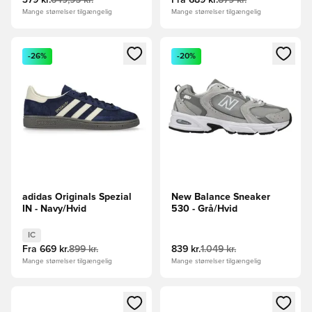
379 kr.
649,95 kr.
Fra
689 kr.
879 kr.
Mange størrelser tilgængelig
Mange størrelser tilgængelig
Åbner en Modal til at logge ind eller tilmelde dig som medle
Åbner en Modal til at logge i
-26%
-20%
adidas Originals Spezial
New Balance Sneaker
IN - Navy/Hvid
530 - Grå/Hvid
IC
Fra
669 kr.
899 kr.
839 kr.
1.049 kr.
Mange størrelser tilgængelig
Mange størrelser tilgængelig
Åbner en Modal til at logge ind eller tilmelde dig som medle
Åbner en Modal til at logge i