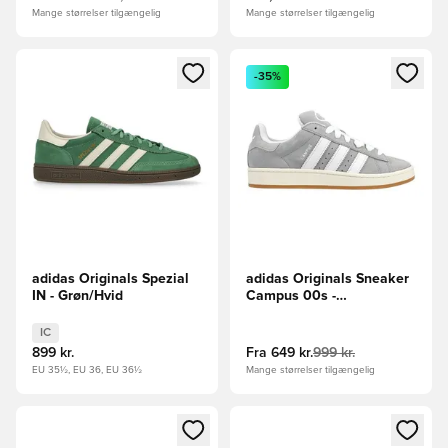
Mange størrelser tilgængelig
Mange størrelser tilgængelig
Åbner en Modal til at logge ind eller tilmelde dig som medle
Åbner en Modal til at logge i
-35%
adidas Originals Spezial
adidas Originals Sneaker
IN - Grøn/Hvid
Campus 00s -
Grå/Hvid/Off White
IC
899 kr.
Fra
649 kr.
999 kr.
EU 35½, EU 36, EU 36½
Mange størrelser tilgængelig
Åbner en Modal til at logge ind eller tilmelde dig som medle
Åbner en Modal til at logge i