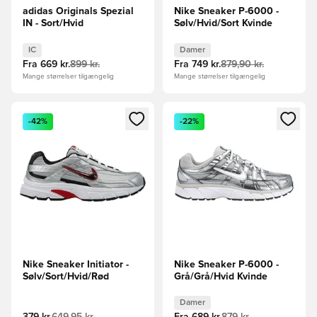
adidas Originals Spezial
Nike Sneaker P-6000 -
IN - Sort/Hvid
Sølv/Hvid/Sort Kvinde
IC
Damer
Fra
669 kr.
899 kr.
Fra
749 kr.
879,90 kr.
Mange størrelser tilgængelig
Mange størrelser tilgængelig
Åbner en Modal til at logge ind eller tilmelde dig som medle
Åbner en Modal til at logge i
-42%
-22%
Nike Sneaker Initiator -
Nike Sneaker P-6000 -
Sølv/Sort/Hvid/Rød
Grå/Grå/Hvid Kvinde
Damer