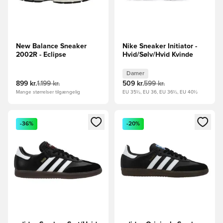
New Balance Sneaker
Nike Sneaker Initiator -
2002R - Eclipse
Hvid/Sølv/Hvid Kvinde
Damer
899 kr.
1.199 kr.
509 kr.
599 kr.
Mange størrelser tilgængelig
EU 35½, EU 36, EU 36½, EU 40½
Åbner en Modal til at logge ind eller tilmelde dig som medle
Åbner en Modal til at logge i
-36%
-20%