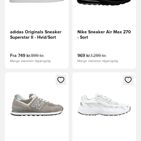
adidas Originals Sneaker
Nike Sneaker Air Max 270
Superstar II - Hvid/Sort
- Sort
Fra
749 kr.
999 kr.
969 kr.
1.299 kr.
Mange størrelser tilgængelig
Mange størrelser tilgængelig
Åbner en Modal til at logge ind eller tilmelde dig som medle
Åbner en Modal til at logge i