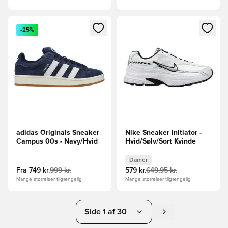
Åbner en Modal til at logge ind eller tilmelde dig som medle
Åbner en Modal til at logge i
-25%
adidas Originals Sneaker
Nike Sneaker Initiator -
Campus 00s - Navy/Hvid
Hvid/Sølv/Sort Kvinde
Damer
Fra
749 kr.
999 kr.
579 kr.
649,95 kr.
Mange størrelser tilgængelig
Mange størrelser tilgængelig
Side 1 af 30