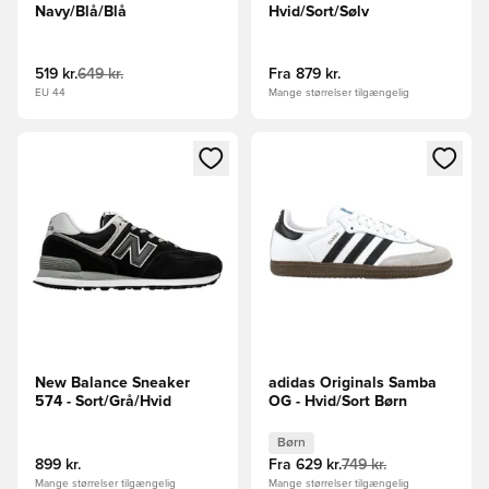
Navy/Blå/Blå
Hvid/Sort/Sølv
519 kr.
649 kr.
Fra
879 kr.
EU 44
Mange størrelser tilgængelig
Åbner en Modal til at logge ind eller tilmelde dig som medle
Åbner en Modal til at logge i
New Balance Sneaker
adidas Originals Samba
574 - Sort/Grå/Hvid
OG - Hvid/Sort Børn
Børn
899 kr.
Fra
629 kr.
749 kr.
Mange størrelser tilgængelig
Mange størrelser tilgængelig