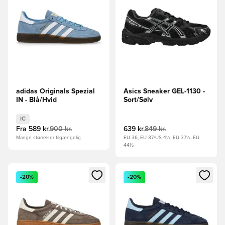
adidas Originals Spezial
Asics Sneaker GEL-1130 -
IN - Blå/Hvid
Sort/Sølv
IC
Fra
589 kr.
900 kr.
639 kr.
849 kr.
Mange størrelser tilgængelig
EU 36, EU 37/US 4½, EU 37½, EU
44½
Åbner en Modal til at logge ind eller tilmelde dig som medle
Åbner en Modal til at logge i
-20%
-20%