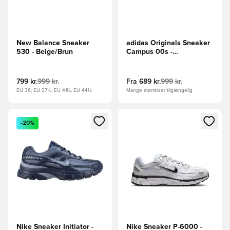
New Balance Sneaker
adidas Originals Sneaker
530 - Beige/Brun
Campus 00s -
Sort/Hvid/Off White
799 kr.
999 kr.
Fra
689 kr.
999 kr.
EU 36, EU 37½, EU 41½, EU 44½
Mange størrelser tilgængelig
Åbner en Modal til at logge ind eller tilmelde dig som medle
Åbner en Modal til at logge i
-20%
Nike Sneaker Initiator -
Nike Sneaker P-6000 -