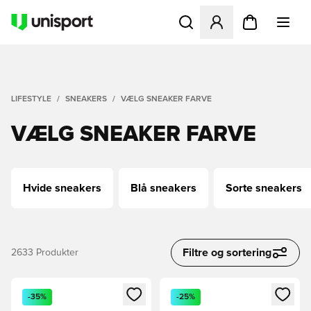
Åbner en Modal til at logge 
LIFESTYLE
SNEAKERS
VÆLG SNEAKER FARVE
VÆLG SNEAKER FARVE
Hvide sneakers
Blå sneakers
Sorte sneakers
Filtre og sortering
2633
Produkter
Åbner en Modal til at logge ind eller tilmelde dig som medle
Åbner en Modal til at logge i
-35%
-25%