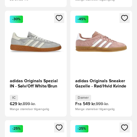
Åbner en Modal til at logge ind eller tilmelde dig som medle
Åbner en Modal til at logge i
-30%
-45%
adidas Originals Spezial
adidas Originals Sneaker
IN - Sølv/Off White/Brun
Gazelle - Rød/Hvid Kvinde
IC
Damer
629 kr.
899 kr.
Fra
549 kr.
999 kr.
Mange størrelser tilgængelig
Mange størrelser tilgængelig
Åbner en Modal til at logge ind eller tilmelde dig som medle
Åbner en Modal til at logge i
-25%
-25%