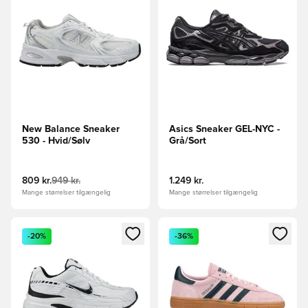
New Balance Sneaker
Asics Sneaker GEL-NYC -
530 - Hvid/Sølv
Grå/Sort
809 kr.
949 kr.
1.249 kr.
Mange størrelser tilgængelig
Mange størrelser tilgængelig
Åbner en Modal til at logge ind eller tilmelde dig som medle
Åbner en Modal til at logge i
-20%
-36%