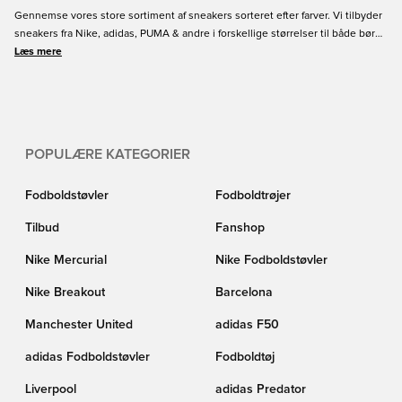
Gennemse vores store sortiment af sneakers sorteret efter farver. Vi tilbyder
sneakers fra Nike, adidas, PUMA & andre i forskellige størrelser til både børn
og voksne. Måske foretrækker du dine sneakers i en simpel sort eller hvid
Læs mere
eller måske noget mere farverigt? Gennemse vores udvalgte sneakers og
find din nye favorit.
POPULÆRE KATEGORIER
Fodboldstøvler
Fodboldtrøjer
Tilbud
Fanshop
Nike Mercurial
Nike Fodboldstøvler
Nike Breakout
Barcelona
Manchester United
adidas F50
adidas Fodboldstøvler
Fodboldtøj
Liverpool
adidas Predator