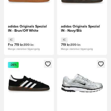
adidas Originals Spezial
adidas Originals Spezial
IN - Brun/Off White
IN - Navy/Blå
IC
IC
Fra
719 kr.
899 kr.
719 kr.
899 kr.
Mange størrelser tilgængelig
Mange størrelser tilgængelig
Åbner en Modal til at logge ind eller tilmelde dig som medle
Åbner en Modal til at logge i
-26%