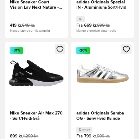
Nike Sneaker Court
adidas Originals Spezial
Vision Lav Next Nature -
IN - Aluminium/Sort/Hvid
Hvid/Sort
IC
419 kr.
649 kr.
Fra
669 kr.
899 kr.
Mange størrelser tilgængelig
Mange størrelser tilgængelig
Åbner en Modal til at logge ind eller tilmelde dig som medle
Åbner en Modal til at logge i
-31%
-20%
Nike Sneaker Air Max 270
adidas Originals Samba
- Sort/Hvid/Grå
OG - Sølv/Hvid Kvinde
Damer
899 kr.
1.299 kr.
Fra
799 kr.
999 kr.