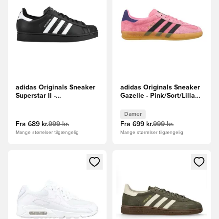
adidas Originals Sneaker
adidas Originals Sneaker
Superstar II -
Gazelle - Pink/Sort/Lilla
Sort/Hvid/Sort
Kvinde
Damer
Fra
689 kr.
999 kr.
Fra
699 kr.
999 kr.
Mange størrelser tilgængelig
Mange størrelser tilgængelig
Åbner en Modal til at logge ind eller tilmelde dig som medle
Åbner en Modal til at logge i