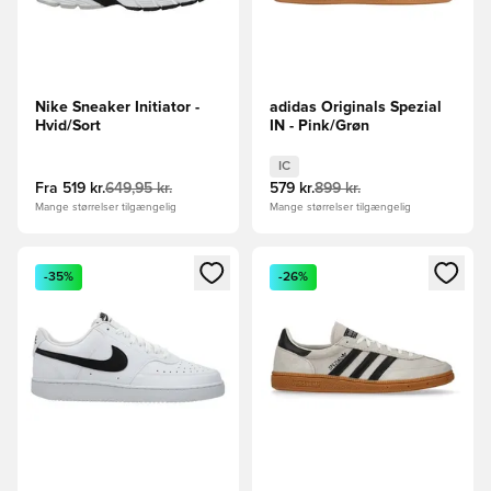
Nike Sneaker Initiator -
adidas Originals Spezial
Hvid/Sort
IN - Pink/Grøn
IC
Fra
519 kr.
649,95 kr.
579 kr.
899 kr.
Mange størrelser tilgængelig
Mange størrelser tilgængelig
Åbner en Modal til at logge ind eller tilmelde dig som medle
Åbner en Modal til at logge i
-35%
-26%