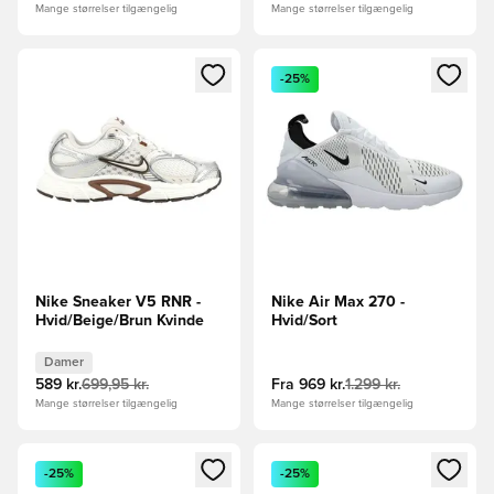
Mange størrelser tilgængelig
Mange størrelser tilgængelig
Åbner en Modal til at logge ind eller tilmelde dig som medle
Åbner en Modal til at logge i
-25%
Nike Sneaker V5 RNR -
Nike Air Max 270 -
Hvid/Beige/Brun Kvinde
Hvid/Sort
Damer
589 kr.
699,95 kr.
Fra
969 kr.
1.299 kr.
Mange størrelser tilgængelig
Mange størrelser tilgængelig
Åbner en Modal til at logge ind eller tilmelde dig som medle
Åbner en Modal til at logge i
-25%
-25%