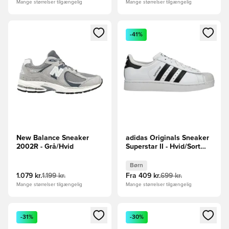
Mange størrelser tilgængelig
Mange størrelser tilgængelig
Åbner en Modal til at logge ind eller tilmelde dig som medle
Åbner en Modal til at logge i
-41%
New Balance Sneaker
adidas Originals Sneaker
2002R - Grå/Hvid
Superstar II - Hvid/Sort
Børn
Børn
1.079 kr.
1.199 kr.
Fra
409 kr.
699 kr.
Mange størrelser tilgængelig
Mange størrelser tilgængelig
Åbner en Modal til at logge ind eller tilmelde dig som medle
Åbner en Modal til at logge i
-31%
-30%