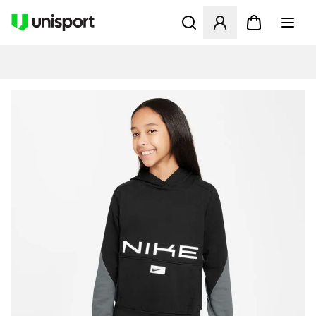
Åbner en Modal til at logge 