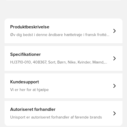
Produktbeskrivelse
Øv dig bedst i denne åndbare hættetrøje i fransk frotté
Nike Dri-FIT-teknologien fjerner sved fra din hud for
hurtigere fordampning og hjælper dig med at forblive tør
og behagelig Glat på ydersiden og består af rækker af
små løkker på indersiden, dette bløde stof er en alsidig
Specifikationer
mulighed, du kan bære hele året Ribbede manchetter og
nederkant hjælper med at holde hættetrøjen på plads,
HJ3710-010, 408367, Sort, Børn, Nike, Kvinder, Mænd,
mens du bevæger dig 61% bomuld 39% polyester
Hættetrøjer, Lange ærmer, This Product Is Made With
100% Recycled Polyester Fibers
Kundesupport
Vi er her for at hjælpe
Autoriseret forhandler
Unisport er autoriseret forhandler af førende brands