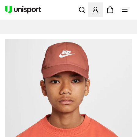
Åbner en Modal til at logge 