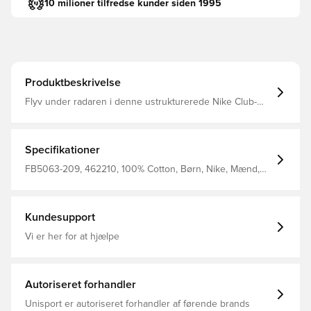
10 milioner tilfredse kunder siden 1995
Produktbeskrivelse
Flyv under radaren i denne ustrukturerede Nike Club-
kasket i mellemdybden Vasket for et slidt og elsket look,
er det en let, let hætte med buet kant, der er nem at
bære, med et enkelt design, som du kan tilføje til praktisk
talt ethvert look Økologisk bomuldstwill stof er let og glat
Specifikationer
Et design med 6 paneler i midten af dybden gør det nemt
at style Swoosh-mærket metal tri-glide giver dig mulighed
FB5063-209, 462210, 100% Cotton, Børn, Nike, Mænd,
for nemt at justere din pasform Lavet af: 100% bomuld
Kvinder, Kasket, Rød
Kundesupport
Vi er her for at hjælpe
Autoriseret forhandler
Unisport er autoriseret forhandler af førende brands