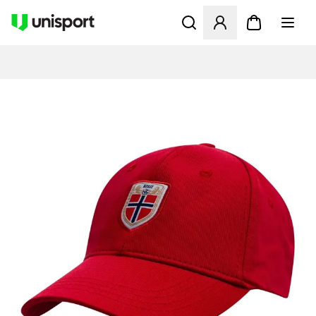
Åbner en Modal til at logge 