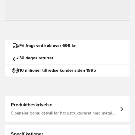
Fri fragt ved køb over 699 kr
30 dages returret
10 milioner tilfredse kunder siden 1995
Produktbeskrivelse
6 paneler bomuldstwill far hat ustruktureret med metal
Spændelukning på bagsiden. Sort tape og svedbånd.
Fladbroderi af NFF-kam 6CM højde foran 100% bomuld
Specifikationer