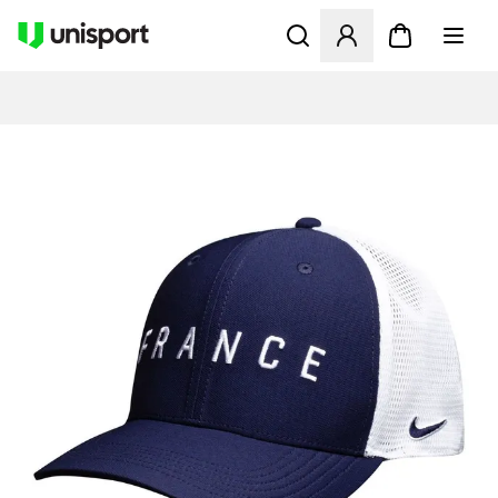
Åbner en Modal til at logge 