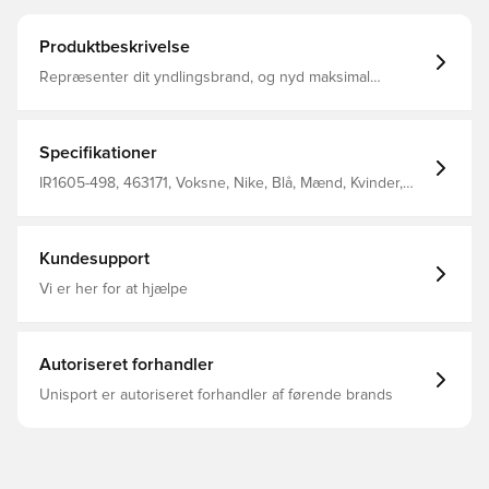
Produktbeskrivelse
Repræsenter dit yndlingsbrand, og nyd maksimal
åndbarhed. En dyb profil giver denne kasket en
behagelig og moderne pasform. Meshpanelerne sørger
for god ventilation, og en snapback-lukning bagpå giver
dig mulighed for at justere pasformen, så den sidder,
Specifikationer
som du vil have den. Krop: 100% bomuld Mesh: 100%
polyester
IR1605-498, 463171, Voksne, Nike, Blå, Mænd, Kvinder,
Kasket
Kundesupport
Vi er her for at hjælpe
Autoriseret forhandler
Unisport er autoriseret forhandler af førende brands