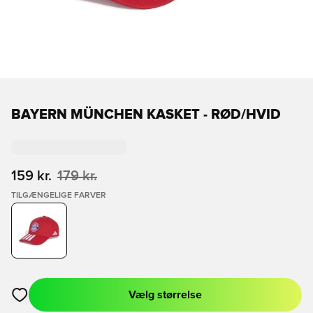
BAYERN MÜNCHEN KASKET - RØD/HVID
159 kr.
179 kr.
TILGÆNGELIGE FARVER
Vælg størrelse
Åbner en Modal til at logge ind eller tilmelde dig som medlem