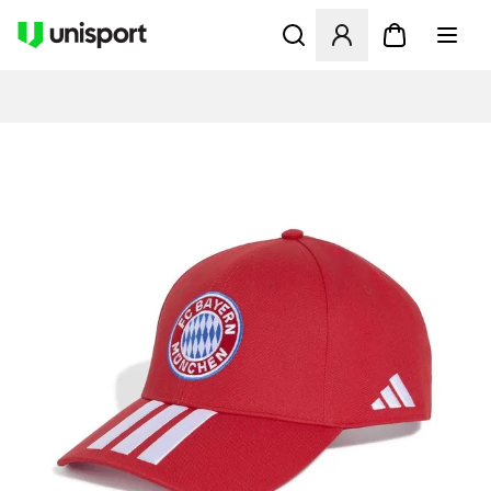
Åbner en Modal til at logge 