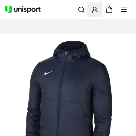
Åbner en Modal til at logge 