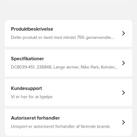
Produktbeskrivelse
Dette produkt er lavet med mindst 75% genanvendte
polyesterfibre Dri-FIT er et åndbart, hurtigtørrende
letvægts materiale, der leder fugt væk fra kroppen, så du
altid holdes tør, komfortabel og fokuseret Nike Therma
stof hjælper med at holde kroppen varm Med lommer i
Specifikationer
siderne, hvilket giver mulighed for opbevaring af
personlige ejendele Overdel med en vandafvisende
DC8039-451, 236848, Lange ærmer, Nike Park, Kvinder,
finish, som vil holde dig tør i let regn Fremstillet i 100%
Voksne, Nike, Blå, Rød, Jakker, This Product Is Made With
polyester.
At Least 75% Recycled Polyester Fibers
Kundesupport
Vi er her for at hjælpe
Autoriseret forhandler
Unisport er autoriseret forhandler af førende brands