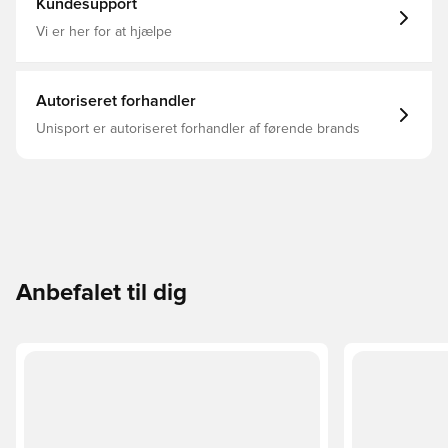
Kundesupport
marking" ydersål, der gør den velegnet til brug på jævne,
flade indendørsbaner lavet af træ eller syntetisk
Vi er her for at hjælpe
materiale.
Autoriseret forhandler
Unisport er autoriseret forhandler af førende brands
Anbefalet til dig