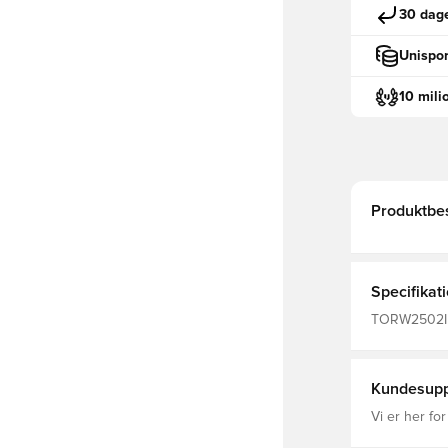
30 dage
Unispor
10 mili
Produktbes
Specifikat
TORW2502IN
sok, Indendør
Kundesupp
Vi er her for