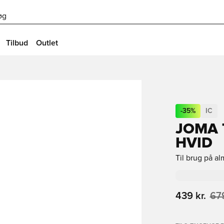
øg
Tilbud
Outlet
-
35
%
IC
JOMA 
HVID
Til brug på a
439 kr.
679