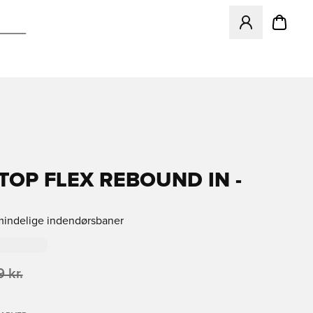
Åbner en Modal ti
TOP FLEX REBOUND IN -
lmindelige indendørsbaner
 kr.