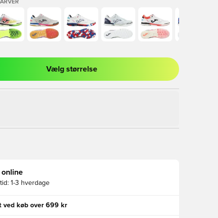
FARVER
Vælg størrelse
l til at logge ind eller tilmelde dig som medlem
 online
id:
1-3 hverdage
gt ved køb over 699 kr