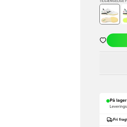
TILGÆNGELIGE 
Åbner en Moda
På lager
Leveringst
Fri fra