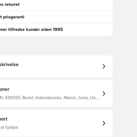
s returret
t prisgaranti
oner tilfredse kunder siden 1995
krivelse
ioner
, 430093, Bedst, Indendørssko, Mænd, Joma, Uden
s (IC), Flex, Top, Kontrol, Voksne, Hvid, Skind
ort
 at hjælpe