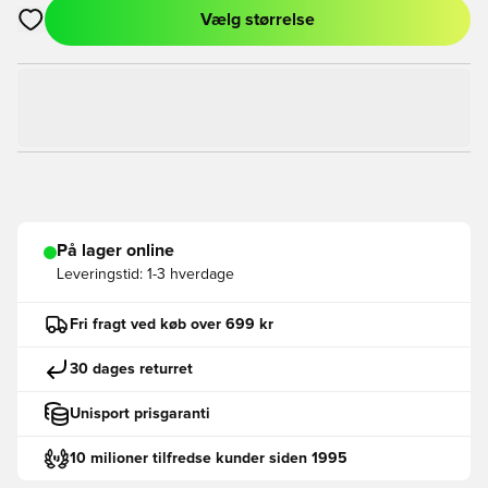
Vælg størrelse
Åbner en Modal til at logge ind eller tilmelde dig som medlem
På lager online
Leveringstid:
1-3 hverdage
Fri fragt ved køb over 699 kr
30 dages returret
Unisport prisgaranti
10 milioner tilfredse kunder siden 1995