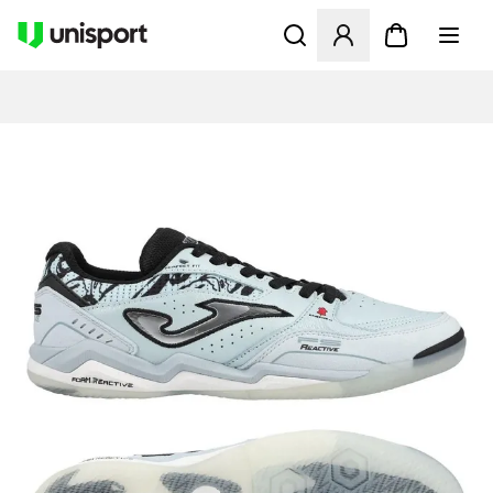
Åbner en Modal til at logge 