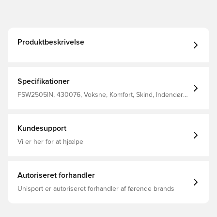
Produktbeskrivelse
Specifikationer
FSW2505IN, 430076, Voksne, Komfort, Skind, Indendørs
(IC), Uden sok, Joma, Mænd, Indendørssko, Bedst, Blå
Kundesupport
Vi er her for at hjælpe
Autoriseret forhandler
Unisport er autoriseret forhandler af førende brands