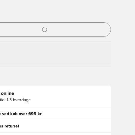
l til at logge ind eller tilmelde dig som medlem
 online
id:
1-3 hverdage
gt ved køb over 699 kr
s returret