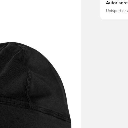
Autorisere
Unisport er 