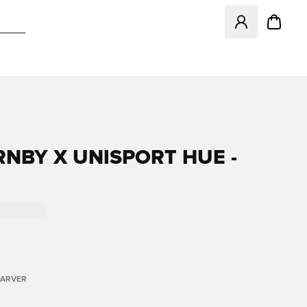
Åbner en Modal ti
RNBY X UNISPORT HUE -
FARVER