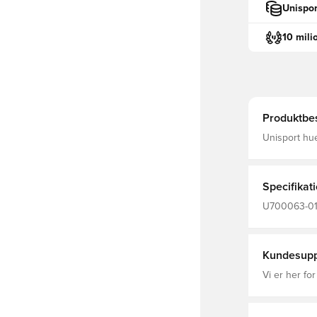
Unispor
10 mili
Produktbes
Unisport hue
indersiden M
tilpasser sig eft
polyester o
Specifikat
U700063-01,
Kundesupp
Vi er her for