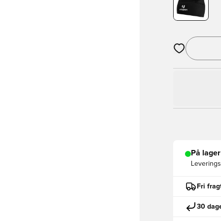
Åbner en Moda
På lager
Leveringst
Fri fra
30 dage