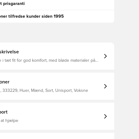
t prisgaranti
oner tilfredse kunder siden 1995
krivelse
 i tæt fit for god komfort, med bløde materialer på
aterialet tillader at huen fremkommer elastisk, og
er hovedets form og størrelse Fremstillet i 92%
g 8% spandex
ioner
 333229, Huer, Mænd, Sort, Unisport, Voksne
ort
 at hjælpe