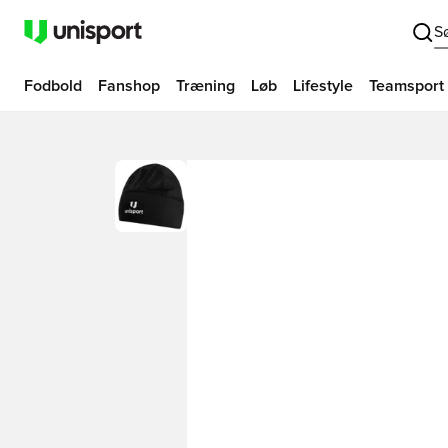
S
Fodbold
Fanshop
Træning
Løb
Lifestyle
Teamsport