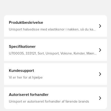
Produktbeskrivelse
Unisport halsedisse med elastiksnor i nakken, så du kan
spænde den til for et optimalt fit Designet med Unisport
logo på fronten Fremstillet i 100% polyester.
Specifikationer
U700035, 333121, Sort, Unisport, Voksne, Kvinder, Mænd,
Halsedisser
Kundesupport
Vi er her for at hjælpe
Autoriseret forhandler
Unisport er autoriseret forhandler af førende brands