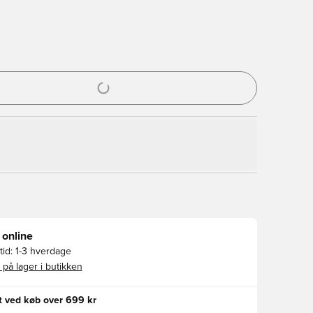
l til at logge ind eller tilmelde dig som medlem
 online
id:
1-3 hverdage
 på lager i butikken
gt ved køb over 699 kr