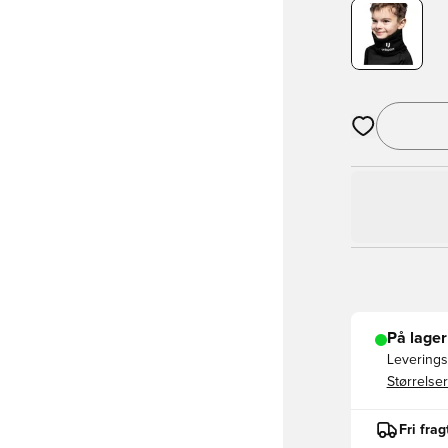
Åbner en Moda
På lager
Leveringst
Størrelser
Fri fra