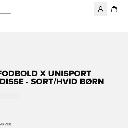
Åbner en Modal ti
FODBOLD X UNISPORT
DISSE - SORT/HVID BØRN
FARVER