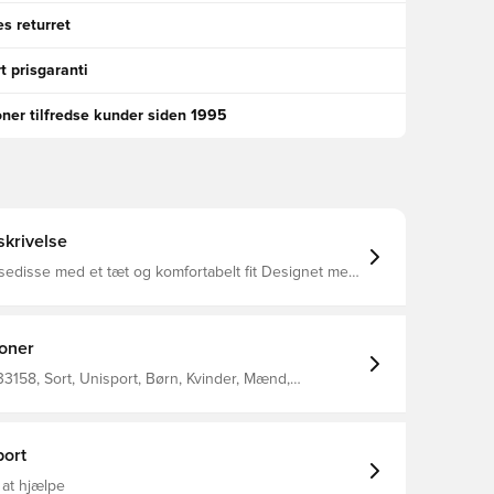
s returret
t prisgaranti
oner tilfredse kunder siden 1995
krivelse
sedisse med et tæt og komfortabelt fit Designet med
Unisport logo på fronten Fremstillet i 100% polyester.
ioner
158, Sort, Unisport, Børn, Kvinder, Mænd,
ort
 at hjælpe