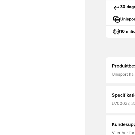
30 dage
Unispor
10 mili
Produktbes
Unisport hal
Specifikat
U700037, 333
Halsedisser
Kundesupp
Vi er her for