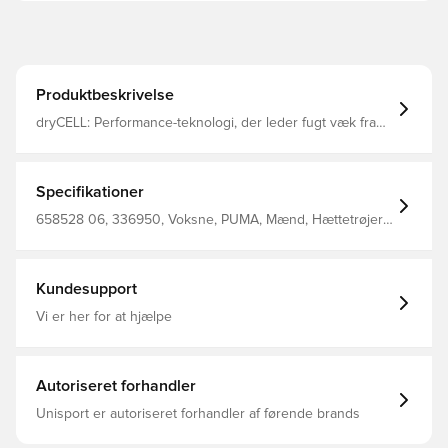
Produktbeskrivelse
dryCELL: Performance-teknologi, der leder fugt væk fra
kroppen og sikrer, at du holder dig svedfri under træning
Lange ærmer Normal længde Hætte Fuld lynlås PUMA
Cat Logo Print 76% bomuld 24% polyester
Specifikationer
658528 06, 336950, Voksne, PUMA, Mænd, Hættetrøjer,
Lange ærmer, Blå, %54 Bci.Cott. %22 Recy.Cott. %24 Poly.
Mens' Hoodyjacket
Kundesupport
Vi er her for at hjælpe
Autoriseret forhandler
Unisport er autoriseret forhandler af førende brands