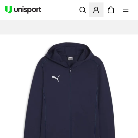
Åbner en Modal til at logge 