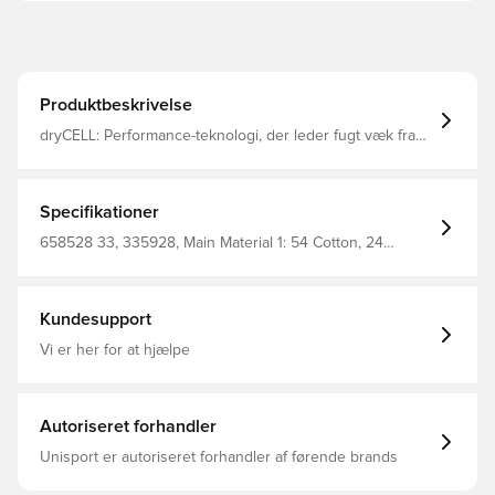
Produktbeskrivelse
dryCELL: Performance-teknologi, der leder fugt væk fra
kroppen og sikrer, at du holder dig svedfri under træning
Lange ærmer Normal længde Hætte Fuld lynlås PUMA
Cat Logo Print 76% bomuld 24% polyester
Specifikationer
658528 33, 335928, Main Material 1: 54 Cotton, 24
Polyester, 22 Cotton Recycled - Interlock - 320.00 G/M² -
Piece Dyed - Chemical- Wicking (Bio-Based) - Drycell
(Fun/001), Voksne, PUMA, Mænd, Hættetrøjer, Lange
ærmer, Grå
Kundesupport
Vi er her for at hjælpe
Autoriseret forhandler
Unisport er autoriseret forhandler af førende brands