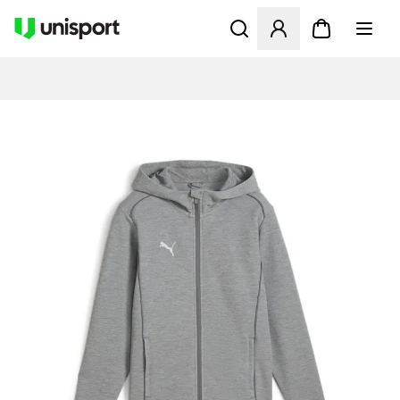
Åbner en Modal til at logge 