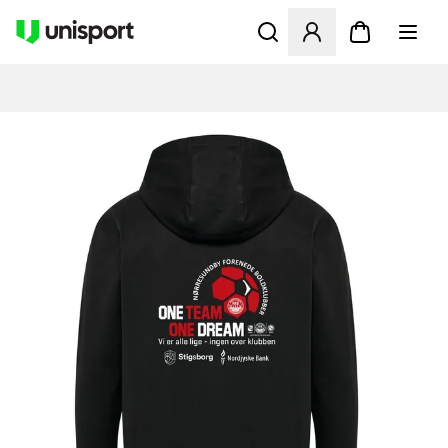
Åbner en Modal til at logge 