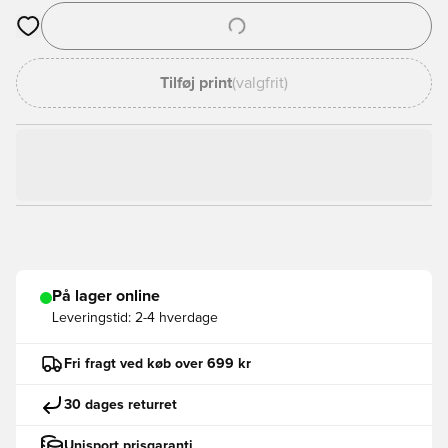
Åbner en Modal til at logge ind eller tilmelde dig som medlem
Tilføj print
(valgfrit)
På lager online
Leveringstid:
2-4 hverdage
Fri fragt ved køb over 699 kr
30 dages returret
Unisport prisgaranti