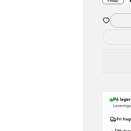
Åbner en Moda
På lager
Leveringst
Fri fra