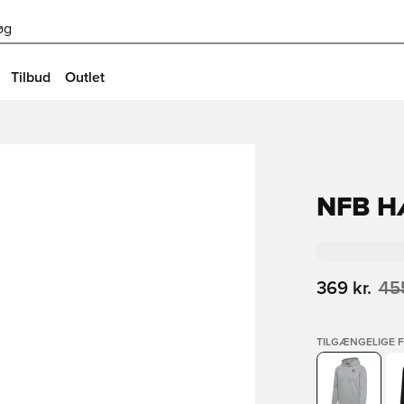
øg
Tilbud
Outlet
NFB H
369 kr.
455
TILGÆNGELIGE 