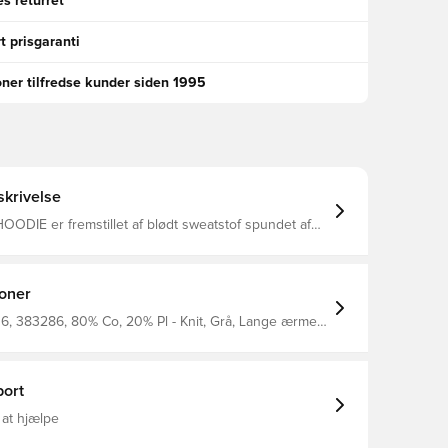
s returret
t prisgaranti
oner tilfredse kunder siden 1995
krivelse
ODIE er fremstillet af blødt sweatstof spundet af
omuld og genanvendt polyester. Perfekt som et
når temperaturen falder. Denne hættetrøje har en
med en kængurulomme og justerbar snøre i hætten
på brystet. Blødt sweatstof Økologisk
ioner
enanvendt polyester Kængurulomme Justerbar
deret logo på brystet 80% økologisk bomuld
, 383286, 80% Co, 20% Pl - Knit, Grå, Lange ærmer,
ndt polyester
, Mænd, Voksne, Hummel
ort
 at hjælpe