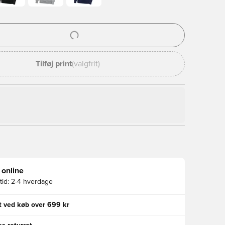
l til at logge ind eller tilmelde dig som medlem
Tilføj print
(valgfrit)
 online
id:
2-4 hverdage
gt ved køb over 699 kr