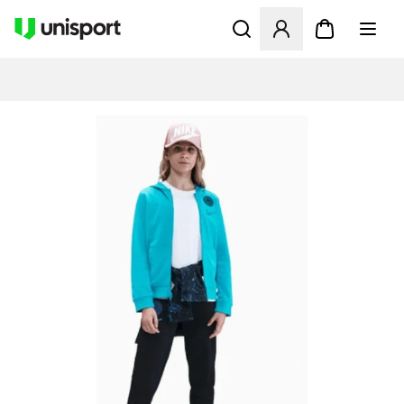
Åbner en Modal til at logge 