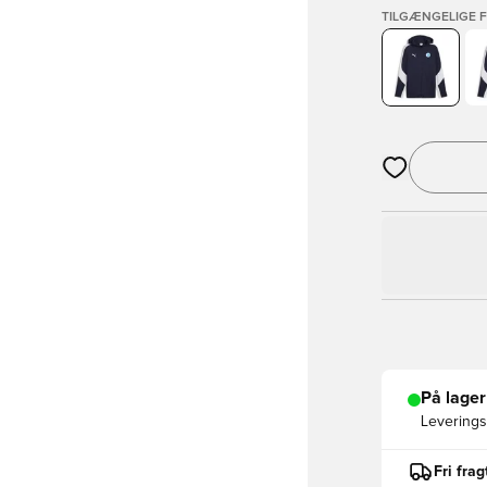
TILGÆNGELIGE 
Åbner en Moda
På lager
Leveringst
Fri fra