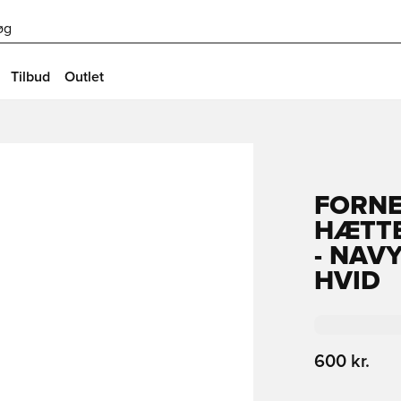
øg
Tilbud
Outlet
FORNE
HÆTTE
- NAV
HVID
600 kr.