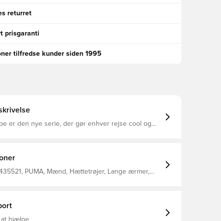
s returret
t prisgaranti
oner tilfredse kunder siden 1995
krivelse
e er den nye serie, der gør enhver rejse cool og
yCell: Performance-teknologi designet til at
 fugt fra kroppen og holde dig fri for sved under
ynlås Sidelommer foran med lynlås 77% Bomuld
ndt polyester
ioner
435521, PUMA, Mænd, Hættetrøjer, Lange ærmer,
ort
 at hjælpe