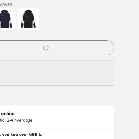
FARVER
l til at logge ind eller tilmelde dig som medlem
 online
id:
2-4 hverdage
gt ved køb over 699 kr