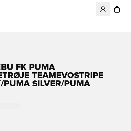
Åbner en Modal ti
BU FK PUMA
TRØJE TEAMEVOSTRIPE
Y/PUMA SILVER/PUMA