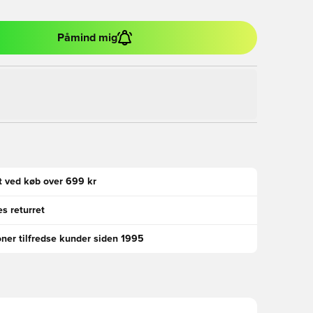
Påmind mig
gt ved køb over 699 kr
s returret
oner tilfredse kunder siden 1995