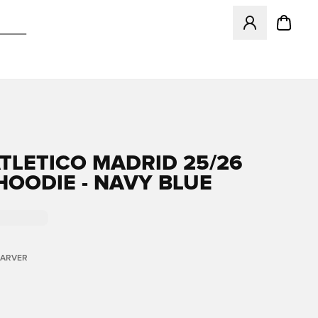
Åbner en Modal ti
ATLETICO MADRID 25/26
HOODIE - NAVY BLUE
FARVER