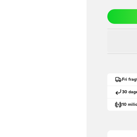
Fri fra
30 dage
10 mili