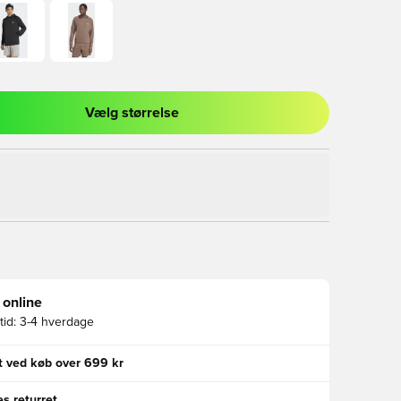
Vælg størrelse
l til at logge ind eller tilmelde dig som medlem
 online
id:
3-4 hverdage
gt ved køb over 699 kr
s returret