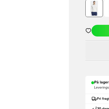
Åbner en Moda
På lager
Leveringst
Fri fra
30 dage