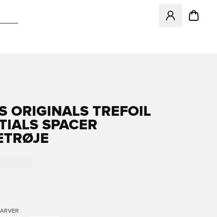
Åbner en Modal ti
S ORIGINALS TREFOIL
TIALS SPACER
ETRØJE
FARVER