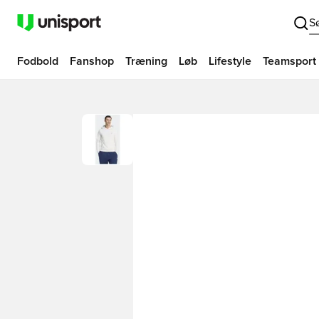
S
Fodbold
Fanshop
Træning
Løb
Lifestyle
Teamsport