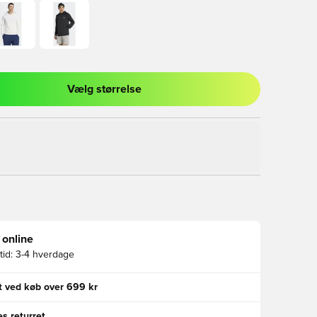
Vælg størrelse
l til at logge ind eller tilmelde dig som medlem
 online
id:
3-4 hverdage
gt ved køb over 699 kr
s returret