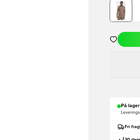
Åbner en Moda
På lager
Leveringst
Fri fra
30 dage