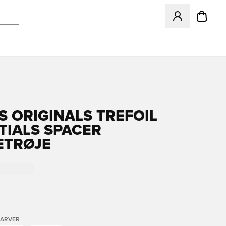
Åbner en Modal ti
S ORIGINALS TREFOIL
TIALS SPACER
ETRØJE
FARVER