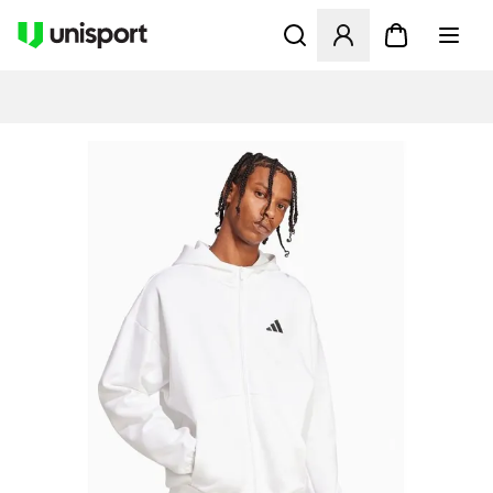
Åbner en Modal til at logge 