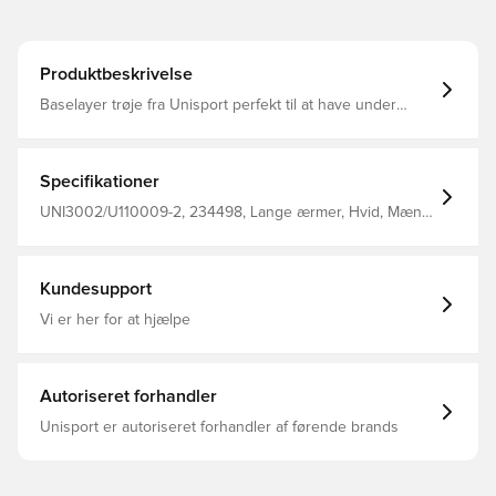
Produktbeskrivelse
Baselayer trøje fra Unisport perfekt til at have under
trøjen i træning eller kamp Stoffet hjælper med at
regulere temperatur og transportere sved væk fra
kroppen, så du holdes tør og varm Konstrueret med
flatlock sømme for at mindske gnidninger og hudirritation,
Specifikationer
og samtidig give dig den maksimale komfort Fremstillet i
92% polyester og 8% elastan.
UNI3002/U110009-2, 234498, Lange ærmer, Hvid, Mænd,
Voksne, Unisport, Forbliv tør, Hold varmen, Baselayer
Kundesupport
Vi er her for at hjælpe
Autoriseret forhandler
Unisport er autoriseret forhandler af førende brands