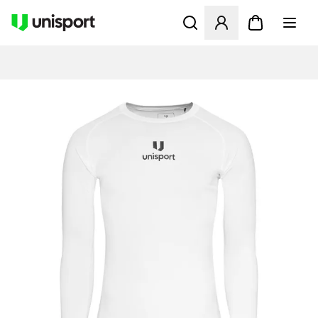
Åbner en Modal til at logge 