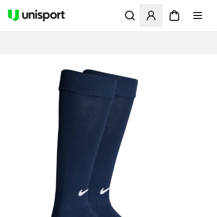
Åbner en Modal til at logge 