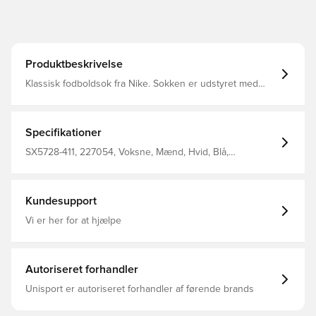
Produktbeskrivelse
Klassisk fodboldsok fra Nike. Sokken er udstyret med
Nike Dri-FIT, som betyder at de har en ventilerende og
præstations-fremmende effekt.
Specifikationer
SX5728-411, 227054, Voksne, Mænd, Hvid, Blå,
Fodboldsokker, Nike, 100% Textile
Kundesupport
Vi er her for at hjælpe
Autoriseret forhandler
Unisport er autoriseret forhandler af førende brands