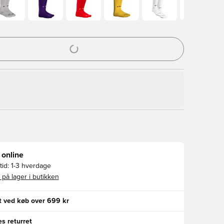
l til at logge ind eller tilmelde dig som medlem
 online
id:
1-3 hverdage
 på lager i butikken
gt ved køb over 699 kr
s returret