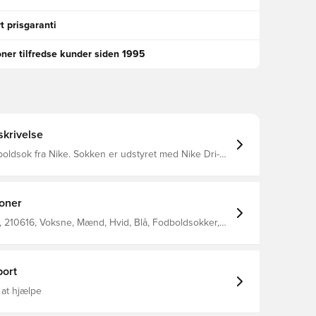
t prisgaranti
oner tilfredse kunder siden 1995
krivelse
ke. Sokken er udstyret med Nike Dri-
yder at de har en ventilerende og præstations-
ffekt.
ioner
 210616, Voksne, Mænd, Hvid, Blå, Fodboldsokker,
extile
ort
 at hjælpe