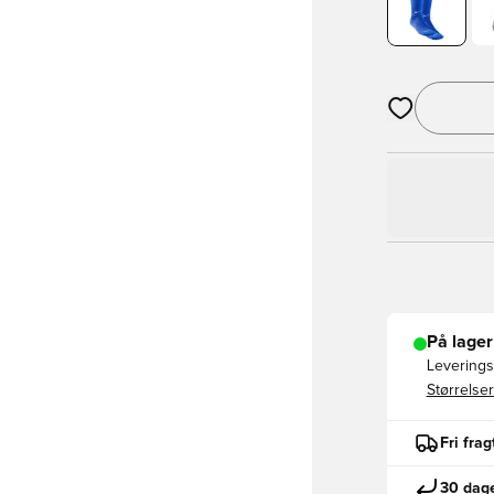
Åbner en Moda
På lager
Leveringst
Størrelser
Fri fra
30 dage