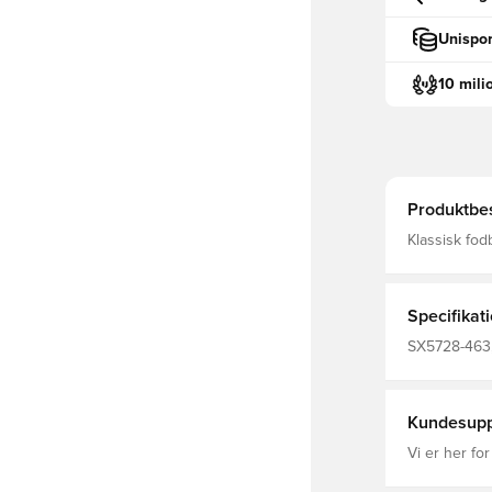
Unispor
10 mili
Produktbes
Klassisk fodboldsok fra Ni
FIT, som bet
fremmende e
Specifikat
SX5728-463,
Nike, 100% T
Kundesupp
Vi er her for