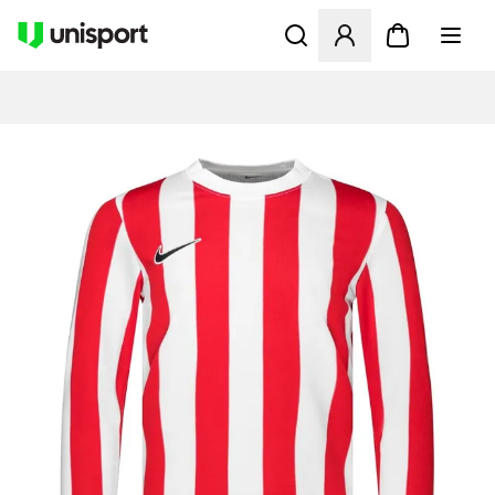
Åbner en Modal til at logge 