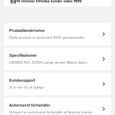
10 milioner tilfredse kunder siden 1995
Produktbeskrivelse
Dette produkt er lavet med 100% genanvendte
polyesterfibre Dri-FIT er et åndbart, hurtigtørrende
letvægts materiale, der leder fugt væk fra kroppen, så du
altid holdes tør, komfortabel og fokuseret Mesh panelet
på ryggen øger åndbarheden og hjælper med at holde
Specifikationer
dig nedkølet Regular fit Fremstillet i 100% polyester.
CW3825-104, 213154, Lange ærmer, Mænd, Børn,
Fodboldtrøjer, Fantrøjer, Nike, Rød, Hvid, This Product Is
Made With 100% Recycled Polyester Fibers
Kundesupport
Vi er her for at hjælpe
Autoriseret forhandler
Unisport er autoriseret forhandler af førende brands