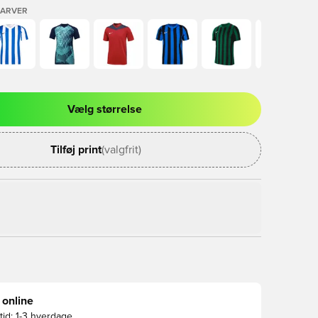
FARVER
Vælg størrelse
l til at logge ind eller tilmelde dig som medlem
Tilføj print
(valgfrit)
 online
id:
1-3 hverdage