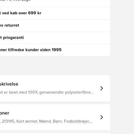
gt ved køb over 699 kr
s returret
t prisgaranti
oner tilfredse kunder siden 1995
krivelse
kt er lavet med 100% genanvendte polyesterfibre
t åndbart, hurtigtørrende letvægts materiale, der leder
 kroppen, så du altid holdes tør, komfortabel og
esh panelet på ryggen øger åndbarheden og hjælper
med at holde dig nedkølet Regular fit Fremstillet i 100% polyester.
ioner
 213145, Kort ærmet, Mænd, Børn, Fodboldtrøjer,
vid, This Product Is Made With 100% Recycled
bers