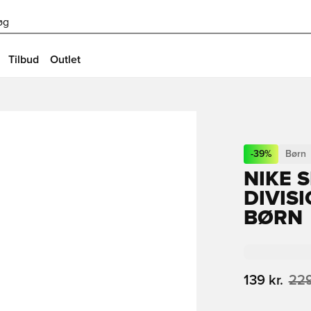
øg
Tilbud
Outlet
-
39
%
Børn
NIKE 
DIVISI
BØRN
139 kr.
229