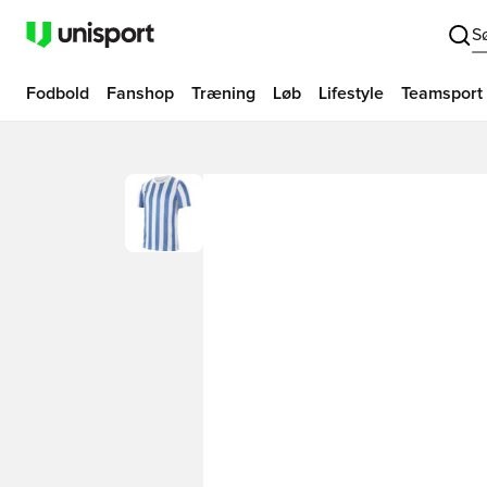
S
Fodbold
Fanshop
Træning
Løb
Lifestyle
Teamsport