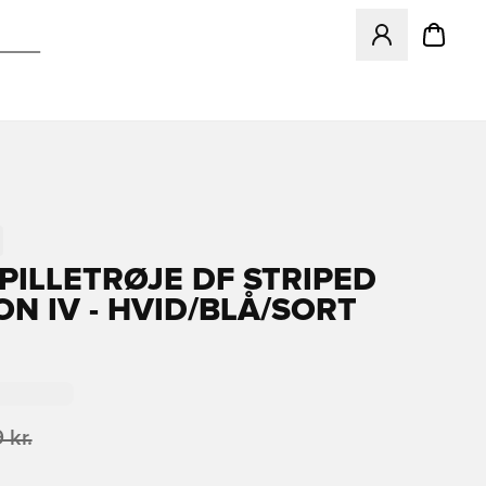
Åbner en Modal ti
SPILLETRØJE DF STRIPED
ON IV - HVID/BLÅ/SORT
 kr.