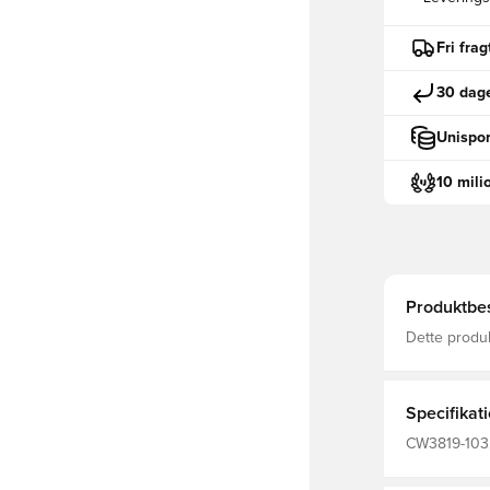
Fri fra
30 dage
Unispor
10 mili
Produktbes
Dette produ
Dri-FIT er e
fugt væk fra
fokuseret M
Specifikat
CW3819-103,
Nike, Blå, H
Polyester Fi