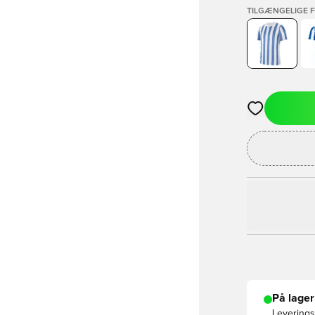
TILGÆNGELIGE 
Åbner en Moda
På lager
Leveringst