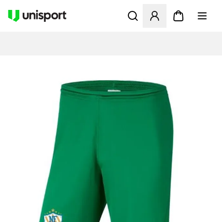
Åbner en Modal til at logge 