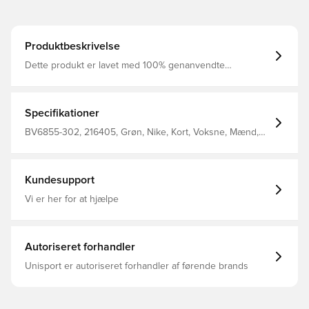
Produktbeskrivelse
Dette produkt er lavet med 100% genanvendte
polyesterfibre Dri-FIT er et åndbart, hurtigtørrende
letvægts materiale, der leder fugt væk fra kroppen, så du
altid holdes tør, komfortabel og fokuseret Elastisk linning i
mesh, som er med til at øge åndbarheden Regular fit
Specifikationer
Fremstillet i 100% polyester. Personaliser produktet med
to bogstaver eller to tal. Perfekt til initialer eller nummer.
BV6855-302, 216405, Grøn, Nike, Kort, Voksne, Mænd,
Nike Park, Fodboldshorts, This Product Is Made With
100% Recycled Polyester Fibers
Kundesupport
Vi er her for at hjælpe
Autoriseret forhandler
Unisport er autoriseret forhandler af førende brands