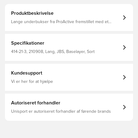
Produktbeskrivelse
Lange underbukser fra ProActive fremstillet med et
dobbelt lag uld og inderst et behageligt lag polypropylen.
Funktionelt undertøj som holder dig varm i koldt vejr, og
samtidig transporterer fugt væk fra huden. Kradser ikke
mod huden.
Specifikationer
414-21-3, 210908, Lang, JBS, Baselayer, Sort
Kundesupport
Vi er her for at hjælpe
Autoriseret forhandler
Unisport er autoriseret forhandler af førende brands