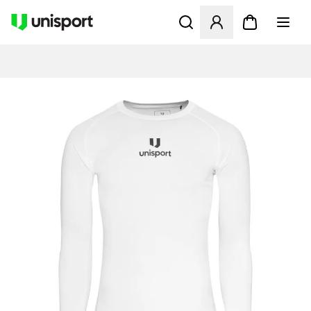
Åbner en Modal til at logge 