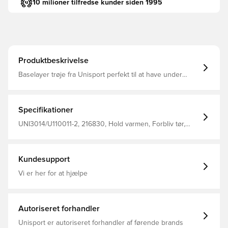
10 milioner tilfredse kunder siden 1995
Produktbeskrivelse
Baselayer trøje fra Unisport perfekt til at have under
trøjen i træning eller kamp Stoffet hjælper med at
regulere temperatur og transportere sved væk fra
kroppen, så du holdes tør og varm Konstrueret i sømløs
design for maksimal komfort Fremstillet i 92% polyester
Specifikationer
og 8% elastan.
UNI3014/U110011-2, 216830, Hold varmen, Forbliv tør,
Unisport, Børn, Mænd, Hvid, Lange ærmer
Kundesupport
Vi er her for at hjælpe
Autoriseret forhandler
Unisport er autoriseret forhandler af førende brands