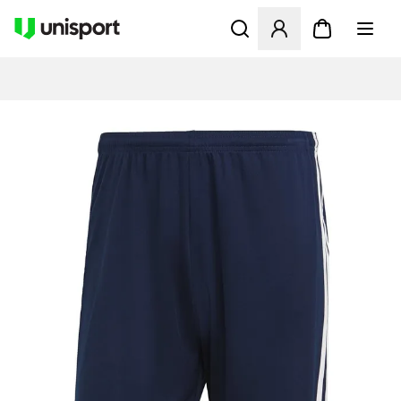
Åbner en Modal til at logge 