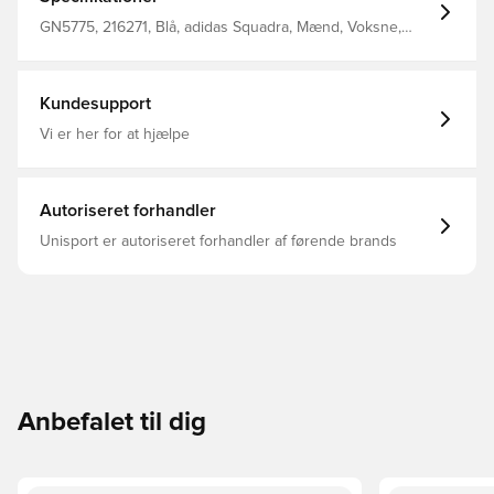
strammes til for bedst muligt fit Regular fit Fremstillet i
100% genanvendt polyester.
GN5775, 216271, Blå, adidas Squadra, Mænd, Voksne,
Kort, adidas, Fodboldshorts
Kundesupport
Vi er her for at hjælpe
Autoriseret forhandler
Unisport er autoriseret forhandler af førende brands
Anbefalet til dig