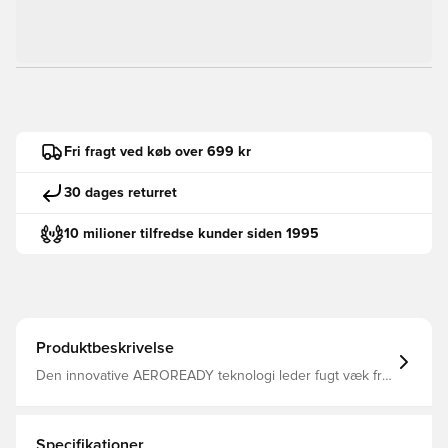
Fri fragt ved køb over 699 kr
30 dages returret
10 milioner tilfredse kunder siden 1995
Produktbeskrivelse
Den innovative AEROREADY teknologi leder fugt væk fra
kroppen, så du efterlades komfortabel, tør og afkølet
Modellen er lavet med Primegreen, som er højtydende,
genanvendte materialer og tøj af dette har minimum 40%
genanvendt indhold Elastisk ribkant i livet, som kan
Specifikationer