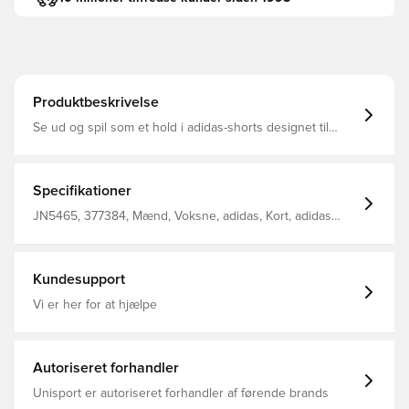
Produktbeskrivelse
Se ud og spil som et hold i adidas-shorts designet til
ydeevne og stil Træksnor i elastik i taljen AEROREADY
holder dig tør kølig og behagelig Normal pasform 100%
genanvendt polyester
Specifikationer
JN5465, 377384, Mænd, Voksne, adidas, Kort, adidas
Squadra, Fodboldshorts, Blå
Kundesupport
Vi er her for at hjælpe
Autoriseret forhandler
Unisport er autoriseret forhandler af førende brands