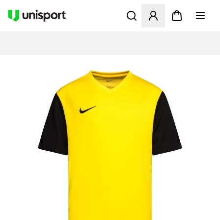
Åbner en Modal til at logge 