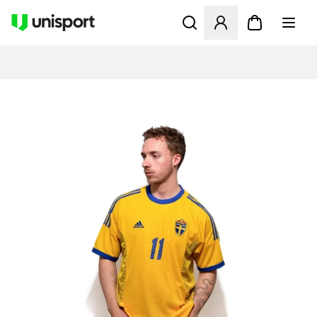
Åbner en Modal til at logge 