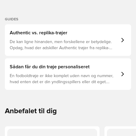
GUIDES
Authentic vs. replika-trøjer
De kan ligne hinanden, men forskellene er betydelige.
Opdag, hvad der adskiller Authentic trøjer fra replika-
trøjer, og hvilken der er den rette for dig.
Sådan får du din trøje personaliseret
En fodboldtrøje er ikke komplet uden navn og nummer,
hvad enten det er din yndlingsspillers eller dit eget.
Sådan gør du:
Anbefalet til dig