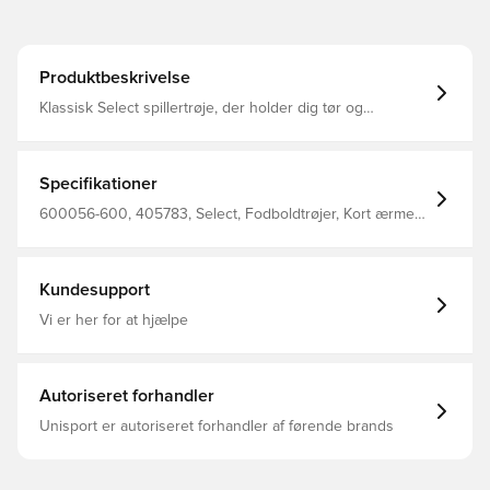
Produktbeskrivelse
Klassisk Select spillertrøje, der holder dig tør og
behagelig. v-hals. almindelig pasform. Fremstillet af 100%
polyester.
Specifikationer
600056-600, 405783, Select, Fodboldtrøjer, Kort ærmet,
Børn, Blå
Kundesupport
Vi er her for at hjælpe
Autoriseret forhandler
Unisport er autoriseret forhandler af førende brands