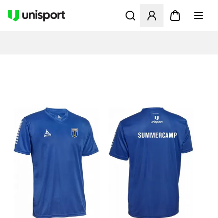
Åbner en Modal til at logge 