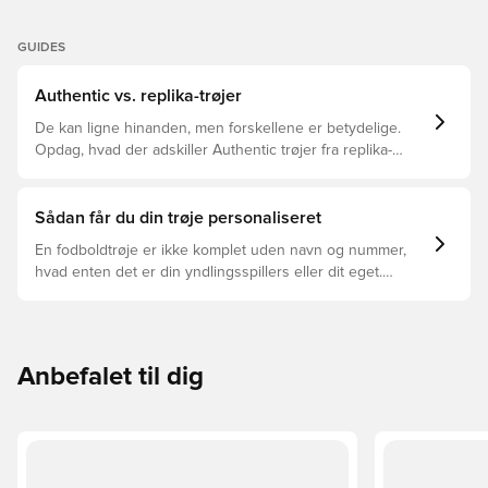
GUIDES
Authentic vs. replika-trøjer
De kan ligne hinanden, men forskellene er betydelige.
Opdag, hvad der adskiller Authentic trøjer fra replika-
trøjer, og hvilken der er den rette for dig.
Sådan får du din trøje personaliseret
En fodboldtrøje er ikke komplet uden navn og nummer,
hvad enten det er din yndlingsspillers eller dit eget.
Sådan gør du:
Anbefalet til dig