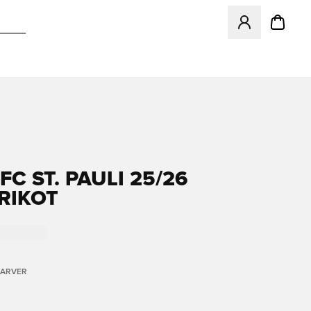
Åbner en Modal ti
C ST. PAULI 25/26
RIKOT
FARVER