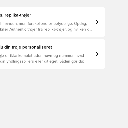
s. replika-trøjer
 hinanden, men forskellene er betydelige. Opdag,
ller Authentic trøjer fra replika-trøjer, og hvilken der
or dig.
u din trøje personaliseret
øje er ikke komplet uden navn og nummer, hvad
din yndlingsspillers eller dit eget. Sådan gør du: