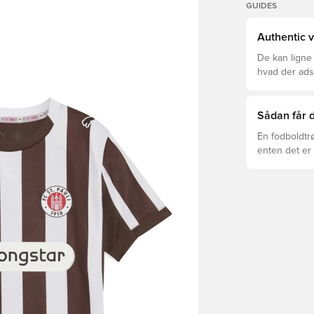
GUIDES
Authentic v
De kan ligne
hvad der adski
er den rette f
Sådan får d
En fodboldtr
enten det er 