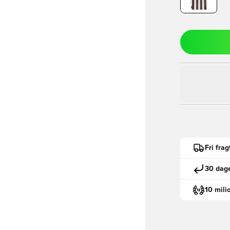
Fri fra
30 dage
10 mili