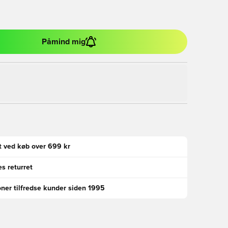
Påmind mig
gt ved køb over 699 kr
s returret
oner tilfredse kunder siden 1995